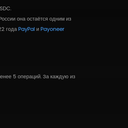
USDC.
оссии она остаётся одним из
22 года
PayPal
и
Payoneer
енее 5 операций. За каждую из